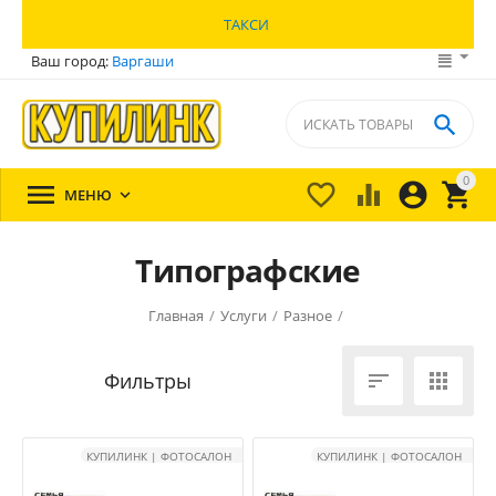
ТАКСИ
Ваш город:
Варгаши

0





МЕНЮ

Типографские
Главная
/
Услуги
/
Разное
/


КУПИЛИНК | ФОТОСАЛОН
КУПИЛИНК | ФОТОСАЛОН