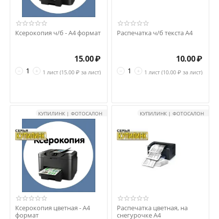
Ксерокопия ч/б - А4 формат
Распечатка ч/б текста А4
15.00
₽
10.00
₽
−
+
−
+
1 лист (
15.00
₽ за лист)
1 лист (
10.00
₽ за лист)
КУПИЛИНК | ФОТОСАЛОН
КУПИЛИНК | ФОТОСАЛОН
Ксерокопия цветная - А4
Распечатка цветная, на
формат
снегурочке А4