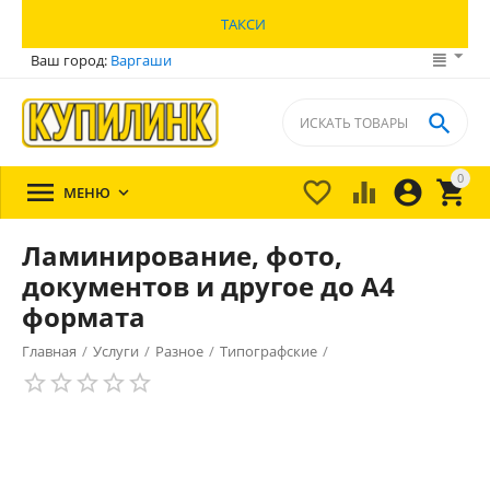
ТАКСИ
Ваш город:
Варгаши

0





МЕНЮ

Ламинирование, фото,
документов и другое до А4
формата
Главная
/
Услуги
/
Разное
/
Типографские
/