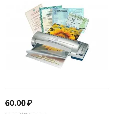
60.00
₽