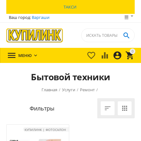
ТАКСИ
Ваш город:
Варгаши

0





МЕНЮ

Бытовой техники
Главная
/
Услуги
/
Ремонт
/


КУПИЛИНК | ФОТОСАЛОН