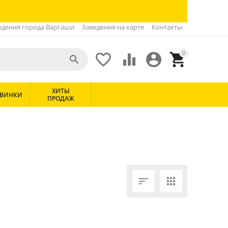
едения города Варгаши
Заведения на карте
Контакты
0





ХИТЫ
ВИНКИ
ПРОДАЖ

