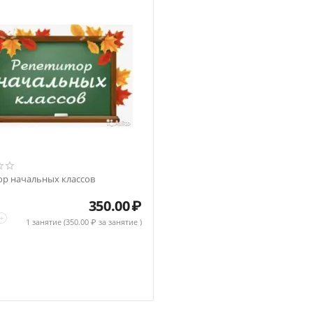
ор начальных классов
350.00
₽
+
1 занятие (
350.00
₽ за занятие )