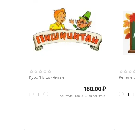
Курс "Пиши-Читай"
Репетит
180.00
₽
−
+
−
1 занятие (
180.00
₽ за занятие)