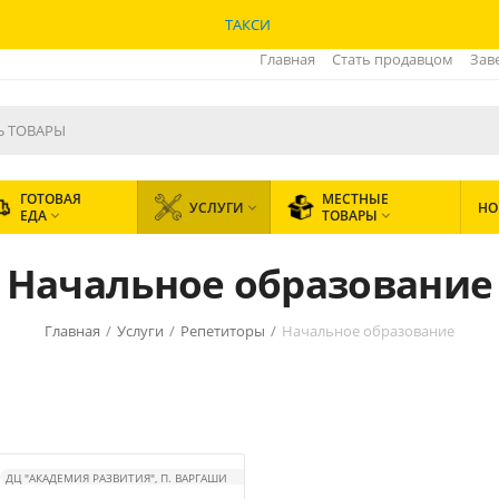
ТАКСИ
Главная
Стать продавцом
Зав
ГОТОВАЯ
МЕСТНЫЕ
УСЛУГИ
НО

ЕДА
ТОВАРЫ


Начальное образование
Главная
/
Услуги
/
Репетиторы
/
Начальное образование
ДЦ "АКАДЕМИЯ РАЗВИТИЯ", П. ВАРГАШИ