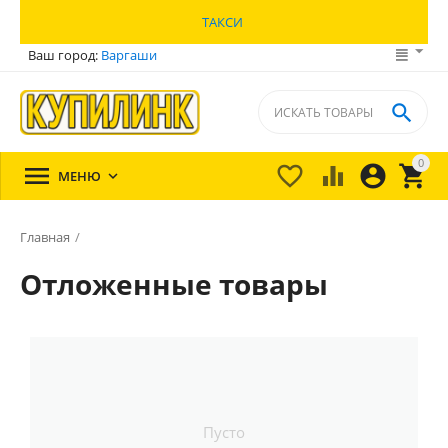
ТАКСИ
Ваш город:
Варгаши

0





МЕНЮ

Главная
/
Отложенные товары
Пусто