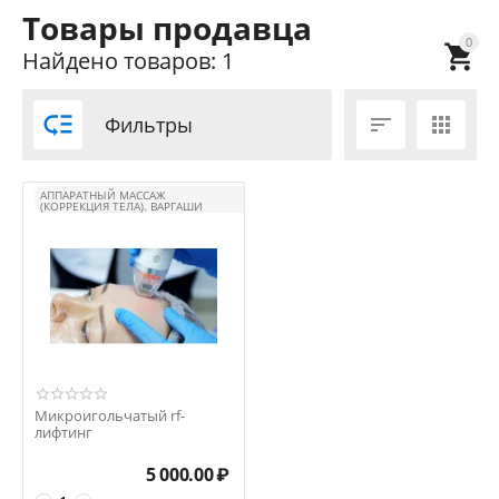
Товары продавца
0

Найдено товаров: 1

Фильтры


АППАРАТНЫЙ МАССАЖ
(КОРРЕКЦИЯ ТЕЛА). ВАРГАШИ
Микроигольчатый rf-
лифтинг
5 000.00
₽