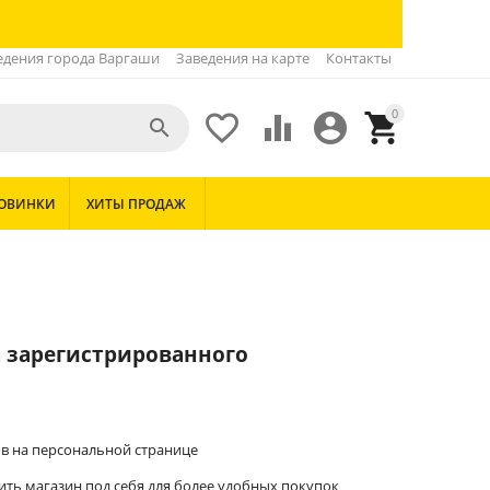
едения города Варгаши
Заведения на карте
Контакты
0





ОВИНКИ
ХИТЫ ПРОДАЖ
 зарегистрированного
в на персональной странице
ть магазин под себя для более удобных покупок