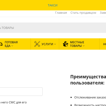
ТАКСИ
Главная
Стать продавцом
Зав
ГОТОВАЯ
МЕСТНЫЕ
УСЛУГИ
Н

ЕДА
ТОВАРЫ


Преимущества
пользователя:
Отслеживание заказо
 него СМС для его
Возможность настрои