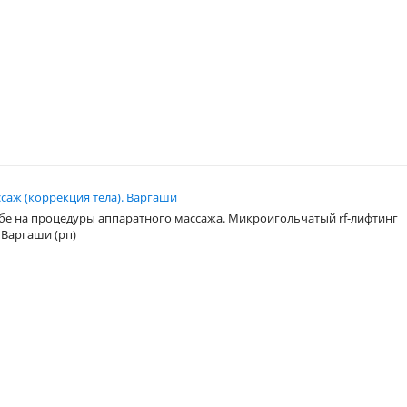
саж (коррекция тела). Варгаши
бе на процедуры аппаратного массажа. Микроигольчатый rf-лифтинг
 Варгаши (рп)