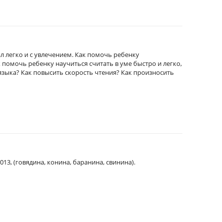
ал легко и с увлечением. Как помочь ребенку
 помочь ребенку научиться считать в уме быстро и легко,
языка? Как повысить скорость чтения? Как произносить
13, (говядина, конина, баранина, свинина).