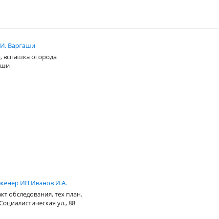
 И. Варгаши
, вспашка огорода
агши
женер ИП Иванов И.А.
кт обследования, тех план.
Социалистическая ул., 88