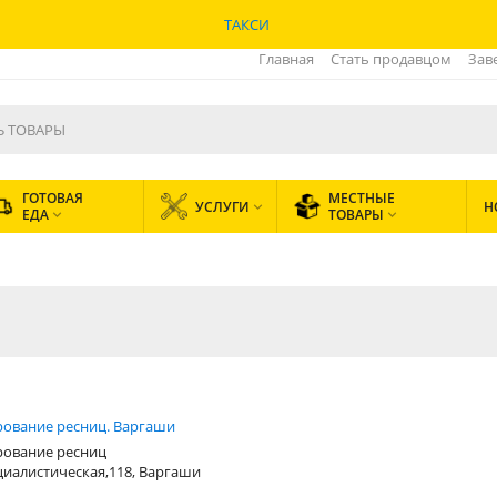
ТАКСИ
Главная
Стать продавцом
Зав
ГОТОВАЯ
МЕСТНЫЕ
УСЛУГИ
Н

ЕДА
ТОВАРЫ


рование ресниц. Варгаши
рование ресниц
циалистическая,118, Варгаши