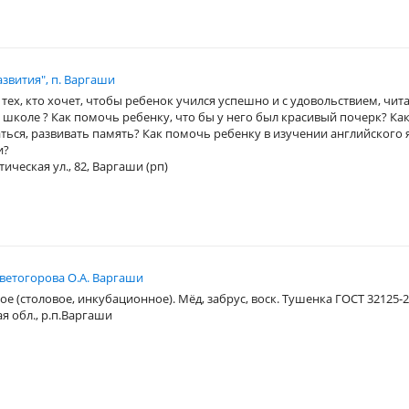
звития", п. Варгаши
тех, кто хочет, чтобы ребенок учился успешно и с удовольствием, чит
 школе ? Как помочь ребенку, что бы у него был красивый почерк? Как
ься, развивать память? Как помочь ребенку в изучении английского 
и?
ическая ул., 82, Варгаши (рп)
ветогорова О.А. Варгаши
е (столовое, инкубационное). Мёд, забрус, воск. Тушенка ГОСТ 32125-20
ая обл., р.п.Варгаши