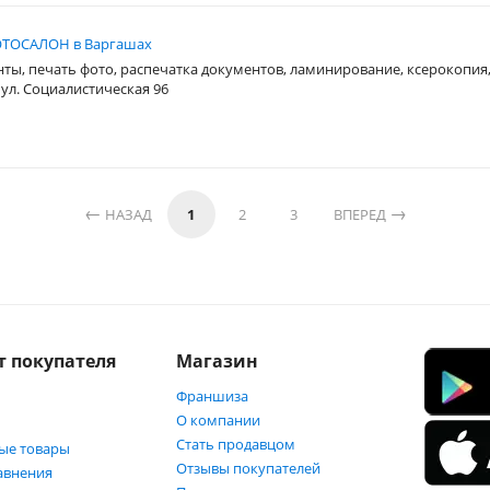
ТОСАЛОН в Варгашах
нты, печать фото, распечатка документов, ламинирование, ксерокопия
 ул. Социалистическая 96
НАЗАД
1
2
3
ВПЕРЕД
т покупателя
Магазин
Франшиза
О компании
Стать продавцом
ые товары
Отзывы покупателей
авнения