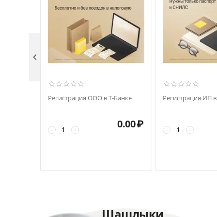

ого
Регистрация ООО в Т-Банке
Регистрация ИП в
а
0.00
₽
0.00
₽
−
+
−
+
Шашлыки