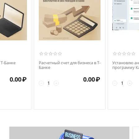
 Т-Банке
Расчетный счет для бизнеса в Т-
Установлю а
Банке
программу Ка
бесплатная в
Варгаши
0.00
₽
0.00
₽
−
+
−
+