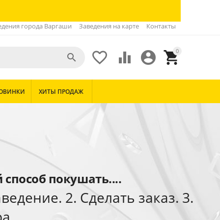
едения города Варгаши
Заведения на карте
Контакты
0





ОВИНКИ
ХИТЫ ПРОДАЖ
способ покушать....
ведение. 2. Сделать заказ. 3.
а.