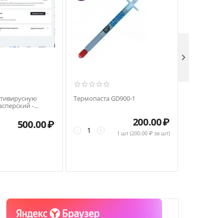

нтивирусную
Термопаста GD900-1
Компакт 
сперский -
ерсия в городе
200.00
₽
500.00
₽
−
+
−
+
1 шт (
200.00
₽ за шт)