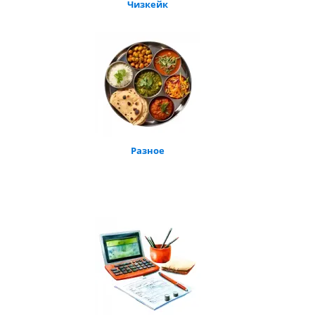
Чизкейк
Разное