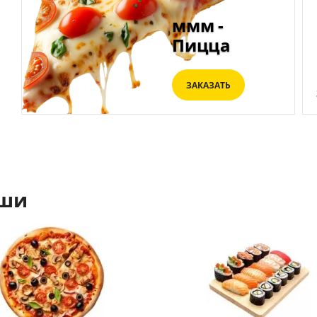
ммм -
Пицца
ЗАКАЗАТЬ
аши