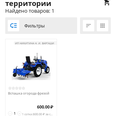
территории

Найдено товаров: 1

Фильтры


ИП НИКИТИНА Н. И. ВАРГАШИ
Вспашка огорода фрезой
600.00
₽
−
+
1 сотка (
600.00
₽ за сотка)