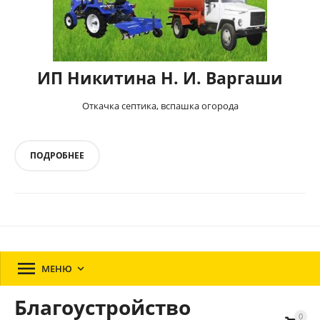
ИП Никитина Н. И. Варгаши
Откачка септика, вспашка огорода
ПОДРОБНЕЕ

МЕНЮ

Благоустройство
0