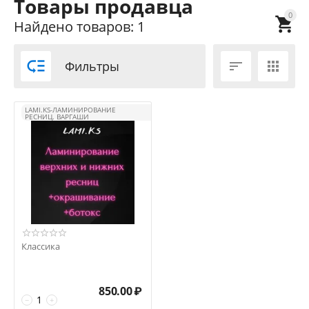
Товары продавца
0

Найдено товаров: 1

Фильтры


LAMI.KS-ЛАМИНИРОВАНИЕ
РЕСНИЦ. ВАРГАШИ
Классика
850.00
₽
−
+