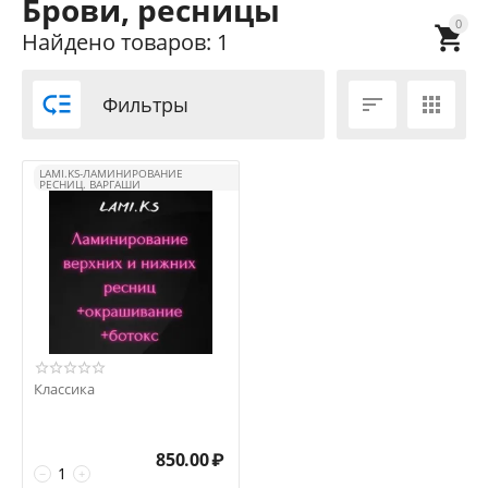
Брови, ресницы
0

Найдено товаров: 1

Фильтры


LAMI.KS-ЛАМИНИРОВАНИЕ
РЕСНИЦ. ВАРГАШИ
Классика
850.00
₽
−
+