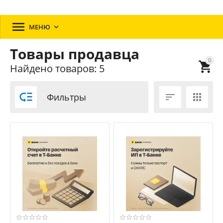

МЕНЮ

Товары продавца
0

Найдено товаров: 5

Фильтры

