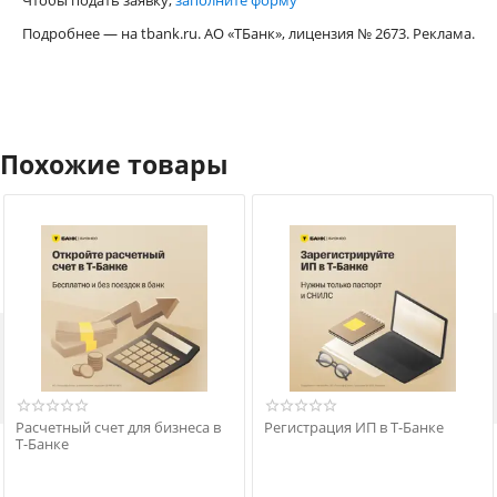
Чтобы подать заявку,
заполните форму
Подробнее — на tbank.ru. АО «ТБанк», лицензия № 2673. Реклама.
Похожие товары

Расчетный счет для бизнеса в
Регистрация ИП в Т-Банке
Т-Банке