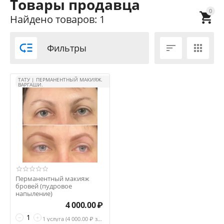
Товары продавца
0

Найдено товаров: 1

Фильтры


ТАТУ | ПЕРМАНЕНТНЫЙ МАКИЯЖ.
ВАРГАШИ.
Перманентный макияж
бровей (пудровое
напыление)
4 000.00
₽
−
+
1 услуга (
4 000.00
₽ за услуга)