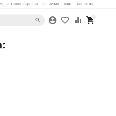
едения города Варгаши
Заведения на карте
Контакты
0





: