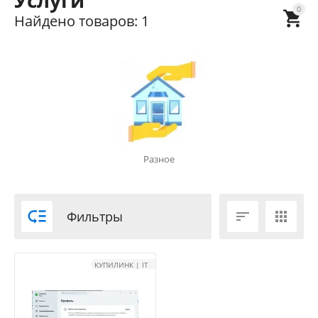
Услуги
0

Найдено товаров: 1
Разное

Фильтры


КУПИЛИНК | IT