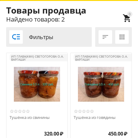
Товары продавца
0

Найдено товаров: 2

Фильтры


ИП ГЛАВА(КФХ) СВЕТОГОРОВА О.А.
ИП ГЛАВА(КФХ) СВЕТОГОРОВА О.А.
ВАРГАШИ
ВАРГАШИ
Тушёнка из свинины
Тушёнка из говядины
320.00
₽
450.00
₽