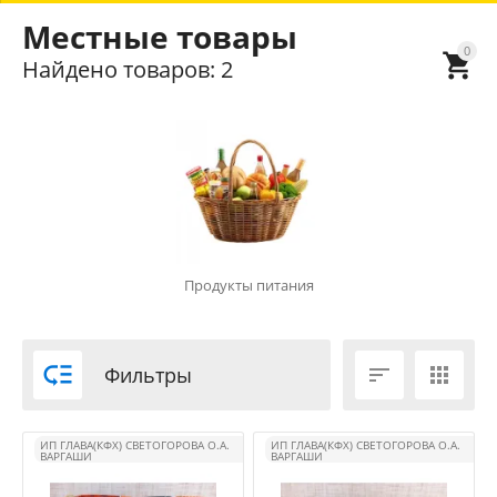
Местные товары
0

Найдено товаров: 2
Продукты питания

Фильтры


ИП ГЛАВА(КФХ) СВЕТОГОРОВА О.А.
ИП ГЛАВА(КФХ) СВЕТОГОРОВА О.А.
ВАРГАШИ
ВАРГАШИ