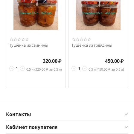
Тушёнка из свинины
Тушёнка из говядины
320.00
₽
450.00
₽
−
+
−
+
0.5 л (
320.00
₽ за 0.5 л)
0.5 л (
450.00
₽ за 0.5 л)
Контакты
Кабинет покупателя