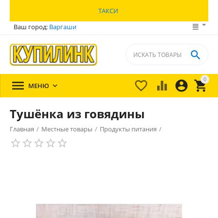
ТАКСИ
Ваш город:
Варгаши

0





МЕНЮ

Тушёнка из говядины
Главная
/
Местные товары
/
Продукты питания
/