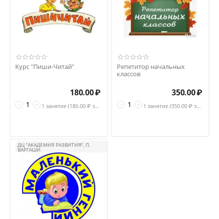
Курс "Пиши-Читай"
Репетитор начальных
классов
180.00
₽
350.00
₽
−
+
−
+
1 занятие (
180.00
₽ за занятие)
1 занятие (
350.00
₽ за занятие )
ДЦ "АКАДЕМИЯ РАЗВИТИЯ", П.
ВАРГАШИ