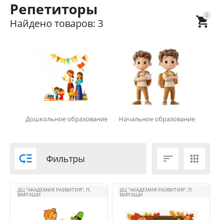
Репетиторы
0

Найдено товаров: 3
Дошкольное образование
Начальное образование

Фильтры


ДЦ "АКАДЕМИЯ РАЗВИТИЯ", П.
ДЦ "АКАДЕМИЯ РАЗВИТИЯ", П.
ВАРГАШИ
ВАРГАШИ