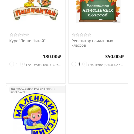
Курс "Пиши-Читай"
Репетитор начальных
классов
180.00
₽
350.00
₽
−
+
−
+
1 занятие (
180.00
₽ за занятие)
1 занятие (
350.00
₽ за занятие )
ДЦ "АКАДЕМИЯ РАЗВИТИЯ", П.
ВАРГАШИ