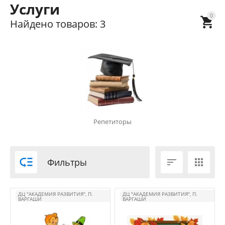
Услуги
0

Найдено товаров: 3
Репетиторы

Фильтры


ДЦ "АКАДЕМИЯ РАЗВИТИЯ", П.
ДЦ "АКАДЕМИЯ РАЗВИТИЯ", П.
ВАРГАШИ
ВАРГАШИ