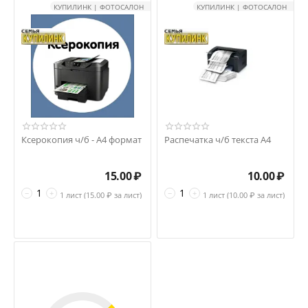
КУПИЛИНК | ФОТОСАЛОН
КУПИЛИНК | ФОТОСАЛОН
Ксерокопия ч/б - А4 формат
Распечатка ч/б текста А4
15.00
₽
10.00
₽
−
+
−
+
1 лист (
15.00
₽ за лист)
1 лист (
10.00
₽ за лист)