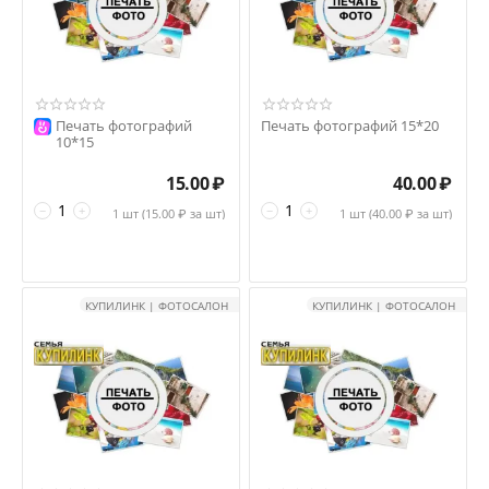
Печать фотографий
Печать фотографий 15*20
10*15
15.00
₽
40.00
₽
−
+
−
+
1 шт (
15.00
₽ за шт)
1 шт (
40.00
₽ за шт)
КУПИЛИНК | ФОТОСАЛОН
КУПИЛИНК | ФОТОСАЛОН