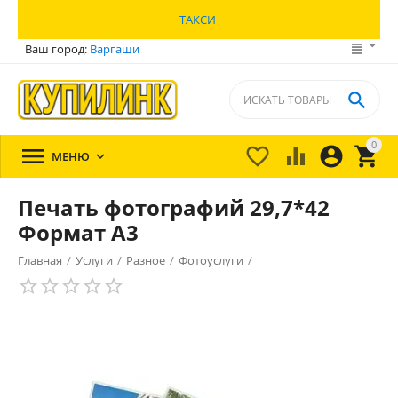
ТАКСИ
Ваш город:
Варгаши

0





МЕНЮ

Печать фотографий 29,7*42
Формат А3
Главная
/
Услуги
/
Разное
/
Фотоуслуги
/