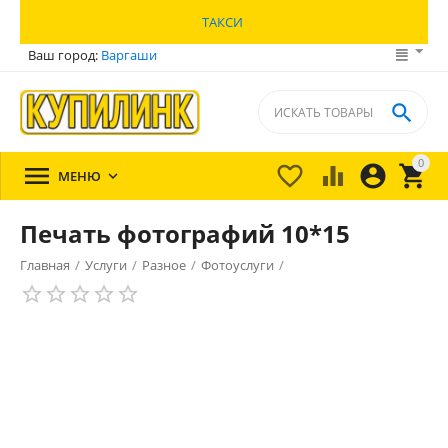
ТАКСИ
Ваш город:
Варгаши

0





МЕНЮ

Печать фотографий 10*15
Главная
/
Услуги
/
Разное
/
Фотоуслуги
/