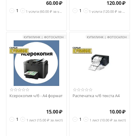
60.00
₽
120.00
₽
−
+
−
+
1 услуга (
60.00
₽ за услуга)
1 услуга (
120.00
₽ за услуга)
КУПИЛИНК | ФОТОСАЛОН
КУПИЛИНК | ФОТОСАЛОН
Ксерокопия ч/б - А4 формат
Распечатка ч/б текста А4
15.00
₽
10.00
₽
−
+
−
+
1 лист (
15.00
₽ за лист)
1 лист (
10.00
₽ за лист)