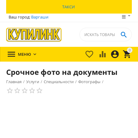
ТАКСИ
Ваш город:
Варгаши

0





МЕНЮ

Срочное фото на документы
Главная
/
Услуги
/
Специальности
/
Фотографы
/