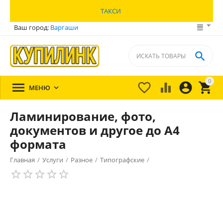
ТАКСИ
Ваш город:
Варгаши

0





МЕНЮ

Ламинирование, фото,
документов и другое до А4
формата
Главная
/
Услуги
/
Разное
/
Типографские
/