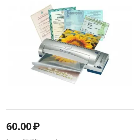
60.00
₽