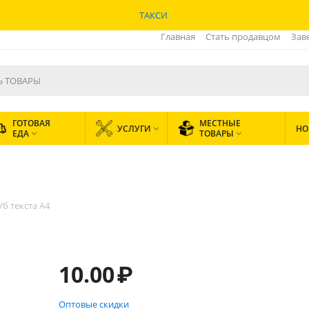
ТАКСИ
Главная
Стать продавцом
Зав
ГОТОВАЯ
МЕСТНЫЕ
УСЛУГИ
НО

ЕДА
ТОВАРЫ


/б текста А4
10.00
₽
Оптовые скидки