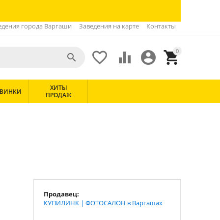
едения города Варгаши
Заведения на карте
Контакты
0





ХИТЫ
ВИНКИ
ПРОДАЖ
Продавец:
КУПИЛИНК | ФОТОСАЛОН в Варгашах