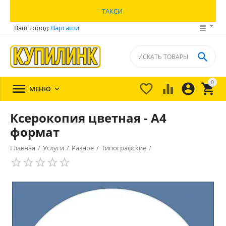
ТАКСИ
Ваш город:
Варгаши

0





МЕНЮ

Ксерокопия цветная - А4
формат
Главная
/
Услуги
/
Разное
/
Типографские
/