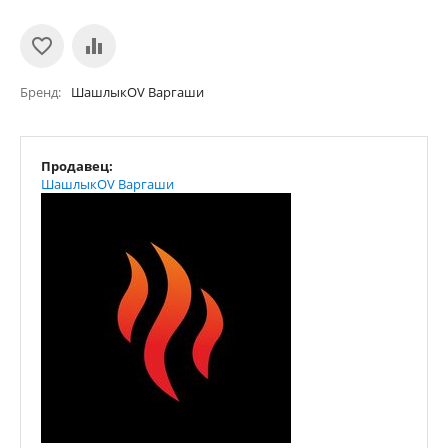
Бренд
ШашлыкOV Варгаши
Продавец:
ШашлыкOV Варгаши