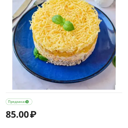
Предзаказ

85.00
₽