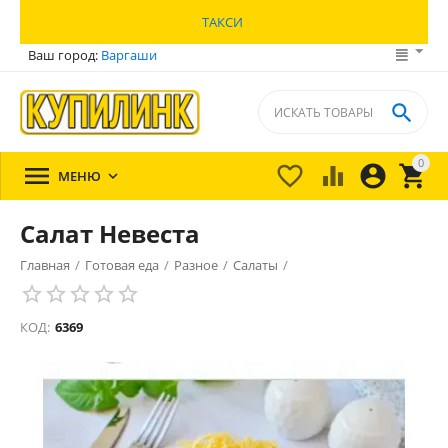
ТАКСИ
Ваш город:
Варгаши

0





МЕНЮ

Салат Невеста
Главная
/
Готовая еда
/
Разное
/
Салаты
/
КОД:
6369