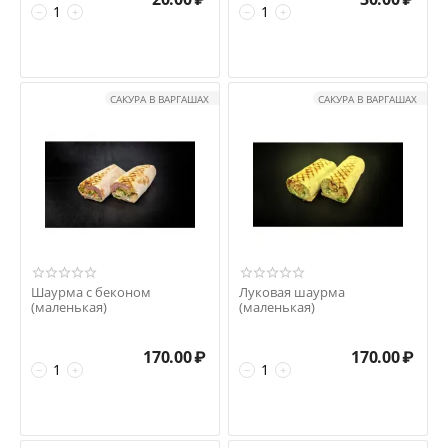
−
+
−
+
САКУРА В ВАРГАШАХ
САКУРА В ВАРГАШАХ
Шаурма с беконом
Луковая шаурма
(маленькая)
(маленькая)
170.00
₽
170.00
₽
−
+
−
+