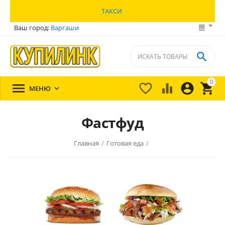
ТАКСИ
Ваш город:
Варгаши

0





МЕНЮ

Фастфуд
Главная
/
Готовая еда
/