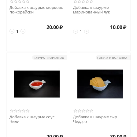
Добавка к шаурме морковь
Добавка к шаурме
по-корейски
маринованный лук
20.00
₽
10.00
₽
−
+
−
+
САКУРА В ВАРГАШАХ
САКУРА В ВАРГАШАХ
Добавка к шаурме соус
Добавка к шаурме сыр
Чили
Чеддер
20.00
₽
30.00
₽