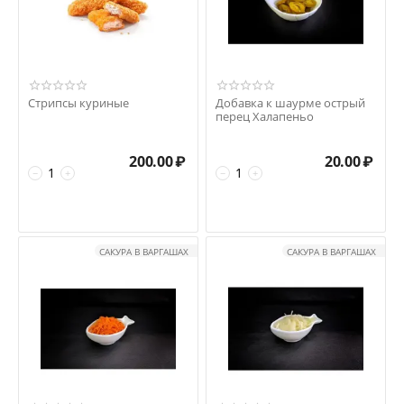
Стрипсы куриные
Добавка к шаурме острый
перец Халапеньо
200.00
₽
20.00
₽
−
+
−
+
САКУРА В ВАРГАШАХ
САКУРА В ВАРГАШАХ