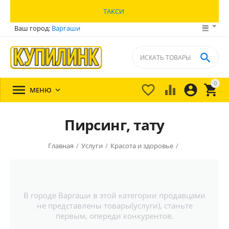
ТАКСИ
Ваш город:
Варгаши

0





МЕНЮ

Пирсинг, тату
Главная
/
Услуги
/
Красота и здоровье
/
В городе Варгаши в этой категории продавцами
не представлены товары(услуги), станьте
первым, опереди конкурентов.