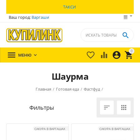
ТАКСИ
Ваш город:
Варгаши

0





МЕНЮ

Шаурма
Главная
/
Готовая еда
/
Фастфуд
/


САКУРА В ВАРГАШАХ
САКУРА В ВАРГАШАХ