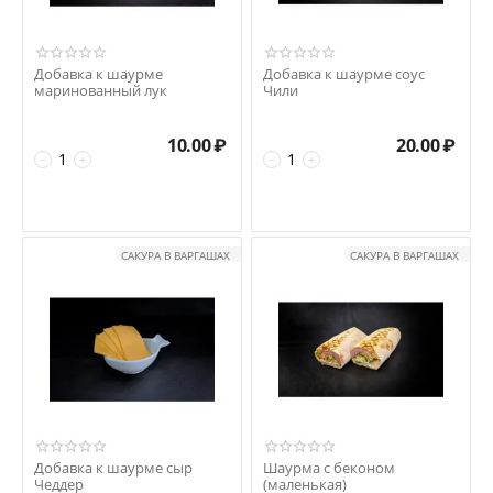
Добавка к шаурме
Добавка к шаурме соус
маринованный лук
Чили
10.00
₽
20.00
₽
−
+
−
+
САКУРА В ВАРГАШАХ
САКУРА В ВАРГАШАХ
Добавка к шаурме сыр
Шаурма с беконом
Чеддер
(маленькая)