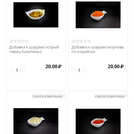
Добавка к шаурме острый
Добавка к шаурме морковь
перец Халапеньо
по-корейски
20.00
₽
20.00
₽
−
+
−
+
САКУРА В ВАРГАШАХ
САКУРА В ВАРГАШАХ