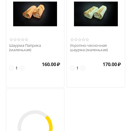
Шаурма Паприка
Укропно-чесночная
(маленькая)
шаурма (маленькая)
160.00
₽
170.00
₽
−
+
−
+