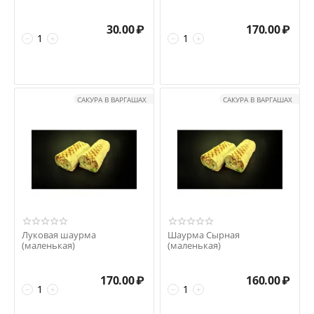
30.00
₽
170.00
₽
−
+
−
+
САКУРА В ВАРГАШАХ
САКУРА В ВАРГАШАХ
Луковая шаурма
Шаурма Сырная
(маленькая)
(маленькая)
170.00
₽
160.00
₽
−
+
−
+