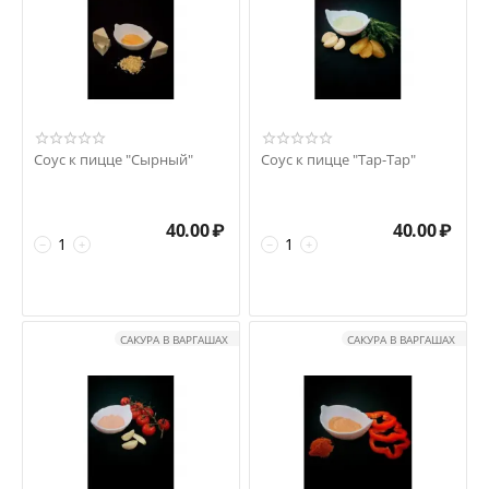
Соус к пицце "Сырный"
Соус к пицце "Тар-Тар"
40.00
₽
40.00
₽
−
+
−
+
САКУРА В ВАРГАШАХ
САКУРА В ВАРГАШАХ