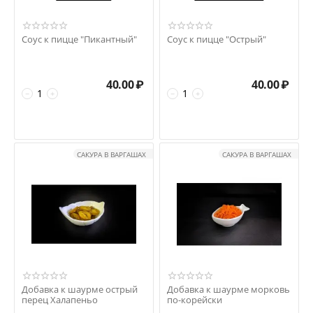
Соус к пицце "Пикантный"
Соус к пицце "Острый"
40.00
₽
40.00
₽
−
+
−
+
САКУРА В ВАРГАШАХ
САКУРА В ВАРГАШАХ
Добавка к шаурме острый
Добавка к шаурме морковь
перец Халапеньо
по-корейски