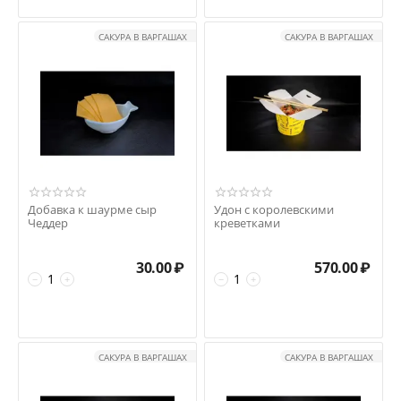
САКУРА В ВАРГАШАХ
САКУРА В ВАРГАШАХ
Добавка к шаурме сыр
Удон с королевскими
Чеддер
креветками
30.00
₽
570.00
₽
−
+
−
+
САКУРА В ВАРГАШАХ
САКУРА В ВАРГАШАХ