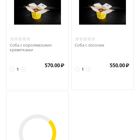
Соба с королевскими
Соба с лососем
креветками
570.00
₽
550.00
₽
−
+
−
+