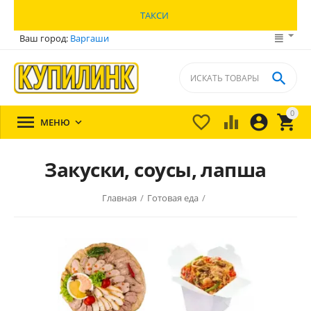
ТАКСИ
Ваш город:
Варгаши

0





МЕНЮ

Закуски, соусы, лапша
Главная
/
Готовая еда
/