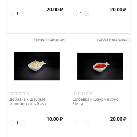
20.00
₽
20.00
₽
−
+
−
+
САКУРА В ВАРГАШАХ
САКУРА В ВАРГАШАХ
Добавка к шаурме
Добавка к шаурме соус
маринованный лук
Чили
10.00
₽
20.00
₽
−
+
−
+