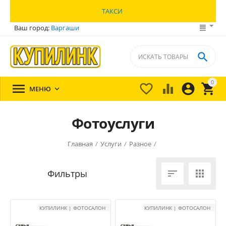
ТАКСИ
Ваш город:
Варгаши

0





МЕНЮ

Фотоуслуги
Главная
/
Услуги
/
Разное
/


КУПИЛИНК | ФОТОСАЛОН
КУПИЛИНК | ФОТОСАЛОН