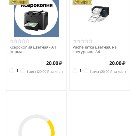
Ксерокопия цветная - А4
Распечатка цветная, на
формат
снегурочке А4
20.00
₽
20.00
₽
−
+
−
+
1 лист (
20.00
₽ за лист)
1 лист (
20.00
₽ за лист)