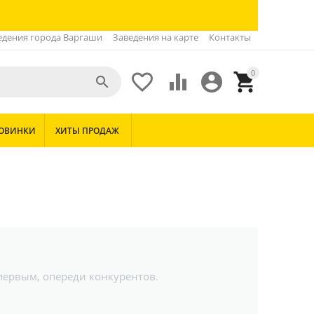
едения города Варгаши
Заведения на карте
Контакты
0





ОВИНКИ
ХИТЫ ПРОДАЖ
 первым, опереди конкурентов.