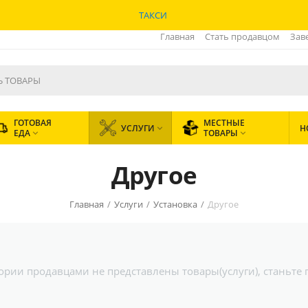
ТАКСИ
Главная
Стать продавцом
Зав
ГОТОВАЯ
МЕСТНЫЕ
УСЛУГИ
Н

ЕДА
ТОВАРЫ


Другое
Главная
/
Услуги
/
Установка
/
Другое
гории продавцами не представлены товары(услуги), станьте