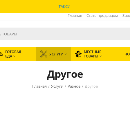
ТАКСИ
Главная
Стать продавцом
Зав
ГОТОВАЯ
МЕСТНЫЕ
УСЛУГИ
НО

ЕДА
ТОВАРЫ


Другое
Главная
/
Услуги
/
Разное
/
Другое