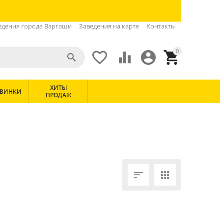
едения города Варгаши
Заведения на карте
Контакты
0





ХИТЫ
ВИНКИ
ПРОДАЖ

