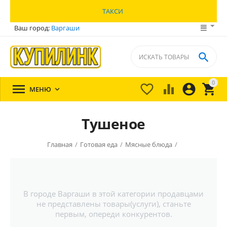
ТАКСИ
Ваш город:
Варгаши

0





МЕНЮ

Тушеное
Главная
/
Готовая еда
/
Мясные блюда
/
В городе Варгаши в этой категории продавцами
не представлены товары(услуги), станьте
первым, опереди конкурентов.