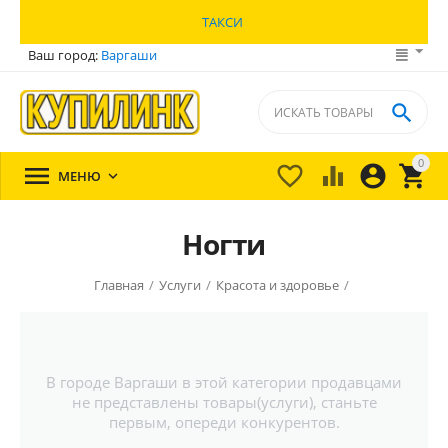
ТАКСИ
Ваш город:
Варгаши

0





МЕНЮ

Ногти
Главная
/
Услуги
/
Красота и здоровье
/
В городе Варгаши в этой категории продавцами
не представлены товары(услуги), станьте
первым, опереди конкурентов.