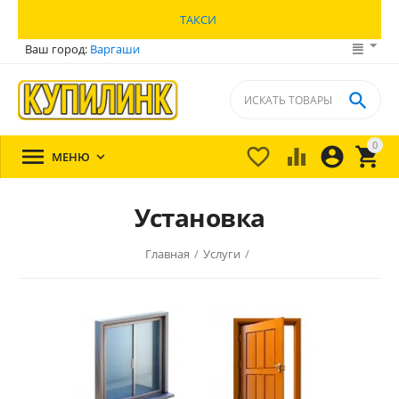
ТАКСИ
Ваш город:
Варгаши

0





МЕНЮ

Установка
Главная
/
Услуги
/