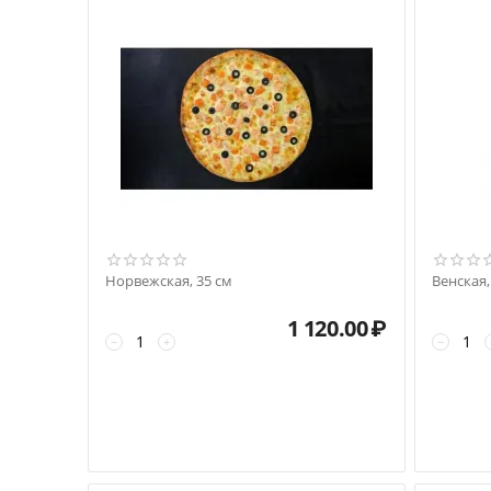
Норвежская, 35 см
Венская,
1 120.00
₽
−
+
−