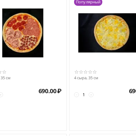
Популярный
 35 см
4 сыра, 35 см
690.00
₽
69
+
−
+