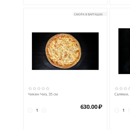
САКУРА В ВАРГАШАХ
Чикен Чиз, 35 см
Салями, 
630.00
₽
−
+
−