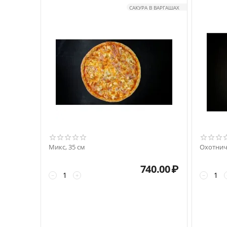
САКУРА В ВАРГАШАХ
Микс, 35 см
Охотнич
740.00
₽
−
+
−