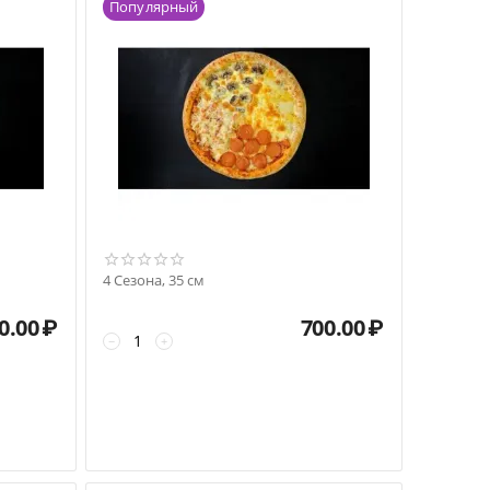
Популярный
4 Сезона, 35 см
0.00
₽
700.00
₽
−
+