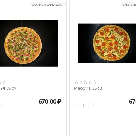
САКУРА В ВАРГАШАХ
САКУРА 
ья, 35 см
Мексика, 35 см
670.00
₽
67
+
−
+