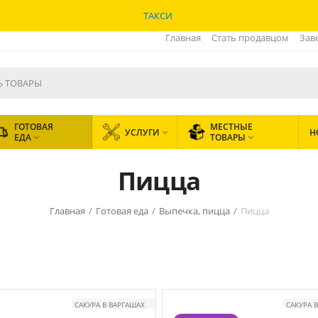
ТАКСИ
Главная
Стать продавцом
Зав
ГОТОВАЯ
МЕСТНЫЕ
УСЛУГИ
Н

ЕДА
ТОВАРЫ


Пицца
Главная
/
Готовая еда
/
Выпечка, пицца
/
Пицца
САКУРА В ВАРГАШАХ
САКУРА 