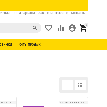
едения города Варгаши
Заведения на карте
Контакты
0





ОВИНКИ
ХИТЫ ПРОДАЖ


В ВАРГАШАХ
САКУРА В ВАРГАШАХ