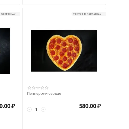
В ВАРГАШАХ
САКУРА В ВАРГАШАХ
Пепперони-сердце
0.00
₽
580.00
₽
−
+