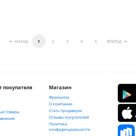
НАЗАД
1
2
3
4
5
ВПЕРЕД
т покупателя
Магазин
Франшиза
О компании
Стать продавцом
ые товары
Отзывы покупателей
авнения
Политика
конфиденциальности