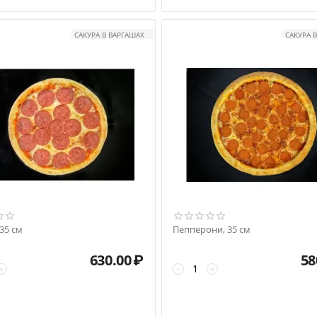
САКУРА В ВАРГАШАХ
САКУРА 
35 см
Пепперони, 35 см
630.00
₽
58
+
−
+