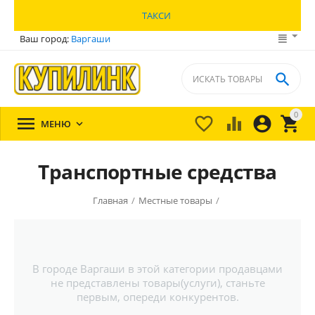
ТАКСИ
Ваш город:
Варгаши

0





МЕНЮ

Транспортные средства
Главная
/
Местные товары
/
В городе Варгаши в этой категории продавцами
не представлены товары(услуги), станьте
первым, опереди конкурентов.