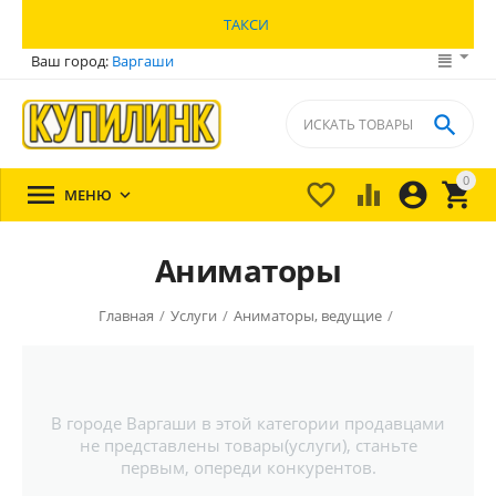
ТАКСИ
Ваш город:
Варгаши

0





МЕНЮ

Аниматоры
Главная
/
Услуги
/
Аниматоры, ведущие
/
В городе Варгаши в этой категории продавцами
не представлены товары(услуги), станьте
первым, опереди конкурентов.