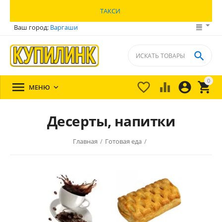
ТАКСИ
Ваш город:
Варгаши

0





МЕНЮ

Десерты, напитки
Главная
/
Готовая еда
/