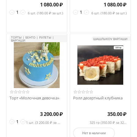
1 080.00
₽
1 080.00
₽
−
+
−
+
6 шт. (
180.00
₽ за шт.)
6 шт. (
180.00
₽ за шт.)
ТОРТЫ | БЕНТО | РУЛЕТЫ |
ШАШЛЫКOV ВАРГАШИ
ВАРГАШИ
Торт «Молочная девочка»
Ролл десертный клубника
3 200.00
₽
350.00
₽
−
+
1 шт. (
3 200.00
₽ за шт.)
325 гр (
350.00
₽ за 325 гр)
Нет в наличии