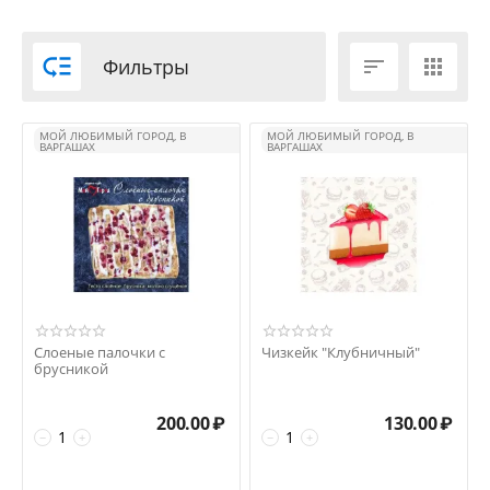

Фильтры


МОЙ ЛЮБИМЫЙ ГОРОД, В
МОЙ ЛЮБИМЫЙ ГОРОД, В
ВАРГАШАХ
ВАРГАШАХ
Слоеные палочки с
Чизкейк "Клубничный"
брусникой
200.00
₽
130.00
₽
−
+
−
+