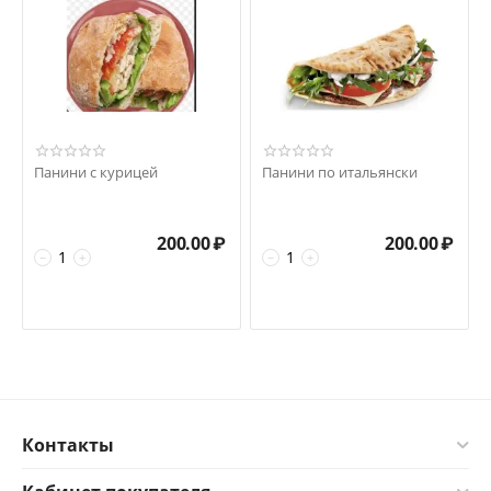
Панини с курицей
Панини по итальянски
200.00
₽
200.00
₽
−
+
−
+
Контакты