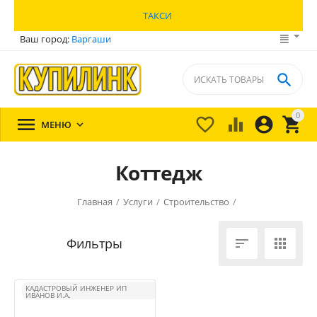
ТАКСИ
Ваш город:
Варгаши

0





МЕНЮ

Коттедж
Главная
/
Услуги
/
Строительство
/


КАДАСТРОВЫЙ ИНЖЕНЕР ИП
ИВАНОВ И.А.