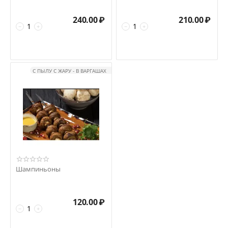
240.00
₽
210.00
₽
−
+
−
+
С ПЫЛУ С ЖАРУ - В ВАРГАШАХ
Шампиньоны
120.00
₽
−
+