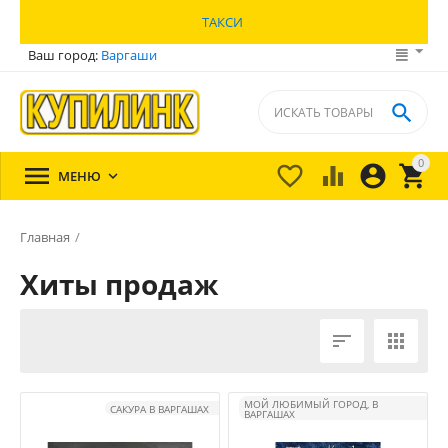
ТАКСИ
Ваш город:
Варгаши

0





МЕНЮ

Главная
/
Хиты продаж


МОЙ ЛЮБИМЫЙ ГОРОД, В
САКУРА В ВАРГАШАХ
ВАРГАШАХ