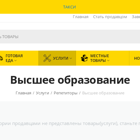
ТАКСИ
Главная
Стать продавцом
Зав
ГОТОВАЯ
МЕСТНЫЕ
УСЛУГИ
НО

ЕДА
ТОВАРЫ


Высшее образование
Главная
/
Услуги
/
Репетиторы
/
Высшее образование
гории продавцами не представлены товары(услуги), станьте