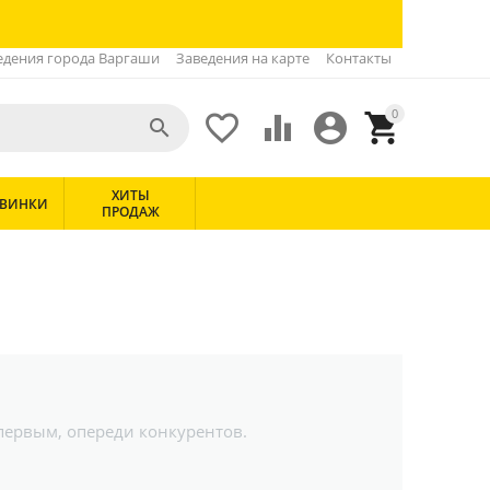
едения города Варгаши
Заведения на карте
Контакты
0





ХИТЫ
ВИНКИ
ПРОДАЖ
 первым, опереди конкурентов.