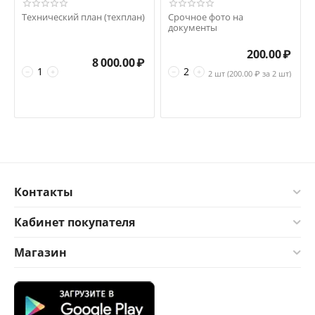
Технический план (техплан)
Срочное фото на
документы
200.00
₽
8 000.00
₽
−
+
−
+
2 шт (
200.00
₽ за 2 шт)
Контакты
Кабинет покупателя
Магазин