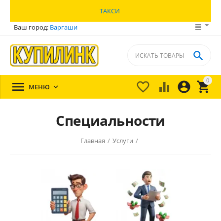
ТАКСИ
Ваш город:
Варгаши

0





МЕНЮ

Специальности
Главная
/
Услуги
/